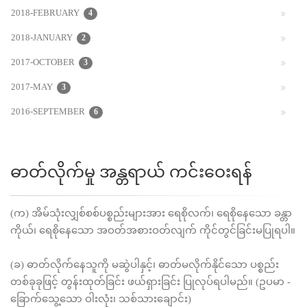
2018-FEBRUARY
4
2018-JANUARY
2
2017-OCTOBER
3
2017-MAY
3
2016-SEPTEMBER
6
ဓာတ်လိုက်မှု အန္တရာယ် ကင်းဝေးရန်
(က) အိမ်သုံးလျှစ်စစ်ပစ္စည်းများအား ရေစိုလက်၊ ရေစိုနေသော ခန္တာ
ကိုယ်၊ ရေစိုနေသော အဝတ်အစားဝတ်လျက် ကိုင်တွင်ခြင်းမပြုရပါ။
(ခ) ဓာတ်လိုက်နေသူကို မဆွဲပါနှင့်၊ ဓာတ်မလိုက်နိုင်သော ပစ္စည်း
တစ်ခုခုဖြင့် တွန်းထုတ်ခြင်း ဖယ်ရှားခြင်း ပြုလုပ်ရပါမည်။ (ဥပမာ -
ခြောက်သွေ့သော ဝါးလုံး၊ သစ်သားချောင်း)