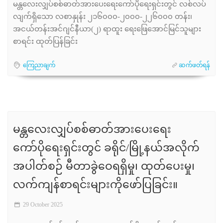
မန္တလေးလျှပ်စစ်ဓာတ်အားပေးရေးကော်ပိုရေးရှင်းတွင် လစ်လပ်
လျက်ရှိသော လစာနှုန်း ၂၁၆၀၀၀-၂၀၀၀-၂၂၆၀၀၀ တန်း၊
အငယ်တန်းအင်ဂျင်နီယာ(၂) ရာထူး ရေးဖြေအောင်မြင်သူများ
စာရင်း ထုတ်ပြန်ခြင်း
ကြေညာချက်
ဆက်ဖတ်ရန်
မန္တလေးလျှပ်စစ်ဓာတ်အားပေးရေး
ကော်ပိုရေးရှင်းတွင် ခရိုင်/မြို့နယ်အလိုက်
အပါတ်စဉ် မီတာခွဲဝေရရှိမှု၊ ထုတ်ပေးမှု၊
လက်ကျန်စာရင်းများကိုဖော်ပြခြင်း။
29 October 2025