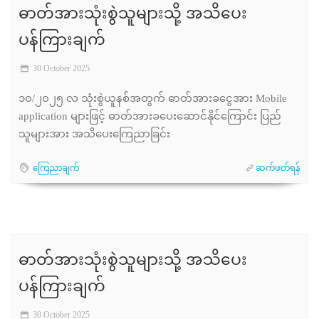
ဓာတ်အားသုံးစွဲသူများသို့ အသိပေး
ပန်ကြားချက်
30 October 2025
၁၀/၂၀၂၅ လ သုံးစွဲယူနစ်အတွက် ဓာတ်အားခငွေအား Mobile
application များဖြင့် ဓာတ်အားခပေးဆောင်နိုင်ကြောင်း ပြည်
သူများအား အသိပေးကြေညာခြင်း
ကြေညာချက်
ဆက်ဖတ်ရန်
ဓာတ်အားသုံးစွဲသူများသို့ အသိပေး
ပန်ကြားချက်
30 October 2025