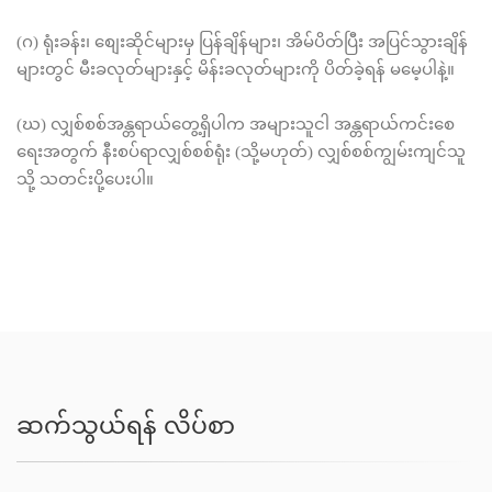
(ဂ) ရုံးခန်း၊ စျေးဆိုင်များမှ ပြန်ချိန်များ၊ အိမ်ပိတ်ပြီး အပြင်သွားချိန်
များတွင် မီးခလုတ်များနှင့် မိန်းခလုတ်များကို ပိတ်ခဲ့ရန် မမေ့ပါနဲ့။
(ဃ) လျှစ်စစ်အန္တရာယ်တွေ့ရှိပါက အများသူငါ အန္တရာယ်ကင်းစေ
ရေးအတွက် နီးစပ်ရာလျှစ်စစ်ရုံး (သို့မဟုတ်) လျှစ်စစ်ကျွမ်းကျင်သူ
သို့ သတင်းပို့ပေးပါ။
ဆက်သွယ်ရန် လိပ်စာ