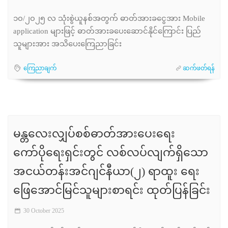
၁၀/၂၀၂၅ လ သုံးစွဲယူနစ်အတွက် ဓာတ်အားခငွေအား Mobile
application များဖြင့် ဓာတ်အားခပေးဆောင်နိုင်ကြောင်း ပြည်
သူများအား အသိပေးကြေညာခြင်း
ကြေညာချက်
ဆက်ဖတ်ရန်
မန္တလေးလျှပ်စစ်ဓာတ်အားပေးရေး
ကော်ပိုရေးရှင်းတွင် လစ်လပ်လျက်ရှိသော
အငယ်တန်းအင်ဂျင်နီယာ(၂) ရာထူး ရေး
ဖြေအောင်မြင်သူများစာရင်း ထုတ်ပြန်ခြင်း
30 October 2025