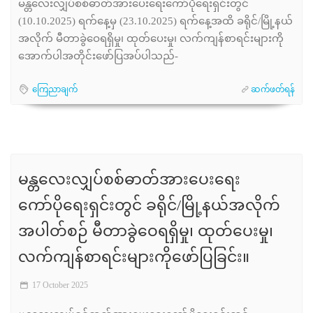
မန္တလေးလျှပ်စစ်ဓာတ်အားပေးရေးကော်ပိုရေးရှင်းတွင်
(10.10.2025) ရက်နေ့မှ (23.10.2025) ရက်နေ့အထိ ခရိုင်/မြို့နယ်
အလိုက် မီတာခွဲဝေရရှိမှု၊ ထုတ်ပေးမှု၊ လက်ကျန်စာရင်းများကို
အောက်ပါအတိုင်းဖော်ပြအပ်ပါသည်-
ကြေညာချက်
ဆက်ဖတ်ရန်
မန္တလေးလျှပ်စစ်ဓာတ်အားပေးရေး
ကော်ပိုရေးရှင်းတွင် ခရိုင်/မြို့နယ်အလိုက်
အပါတ်စဉ် မီတာခွဲဝေရရှိမှု၊ ထုတ်ပေးမှု၊
လက်ကျန်စာရင်းများကိုဖော်ပြခြင်း။
17 October 2025