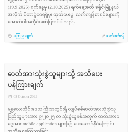
မန္တလေးလျှပ်စစ်ဓာတ်အားပေးရေးကော်ပိုရေးရှင်းတွင်
(19.9.2025) ရက်နေ့မှ (2.10.2025) ရက်နေ့အထိ ခရိုင်/မြို့နယ်
အလိုက် မီတာခွဲဝေရရှိမှု၊ ထုတ်ပေးမှု၊ လက်ကျန်စာရင်းများကို
အောက်ပါအတိုင်းဖော်ပြအပ်ပါသည်-
ကြေညာချက်
ဆက်ဖတ်ရန်
ဓာတ်အားသုံးစွဲသူများသို့ အသိ‌ပေး
ပန်ကြားချက်
08 October 2025
မန္တလေးတိုင်းဒေသကြီးအတွင်းရှိ လျှပ်စစ်ဓာတ်အားသုံးစွဲသူ
ပြည်သူများအား ၉/၂၀၂၅ လ သုံးစွဲယူနစ်အတွက် ဓာတ်အားခ
ငွေအား mobile application များဖြင့် ပေးဆောင်နိုင်ကြောင်း
အသိပေးကြေညာခြင်း