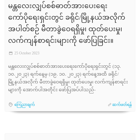
မန္တလေးလျှပ်စစ်ဓာတ်အားပေးရေး
ကော်ပိုရေးရှင်းတွင် ခရိုင်/မြို့နယ်အလိုက်
အပါတ်စဉ် မီတာခွဲဝေရရှိမှု၊ ထုတ်ပေးမှု၊
လက်ကျန်စာရင်းများကို ဖော်ပြခြင်း။
25 October 2023
မန္တလေးလျှပ်စစ်ဓာတ်အားပေးရေးကော်ပိုရေးရှင်းတွင် (၁၃.
၁၀.၂၀၂၃) ရက်နေ့မှ (၁၉. ၁၀. ၂၀၂၃) ရက်နေ့အထိ ခရိုင်/
မြို့နယ်အလိုက် မီတာခွဲဝေရရှိမှု၊ ထုတ်ပေးမှု၊ လက်ကျန်စာရင်း
များကို အောက်ပါအတိုင်း ဖော်ပြအပ်ပါသည်-
ကြေညာချက်
ဆက်ဖတ်ရန်