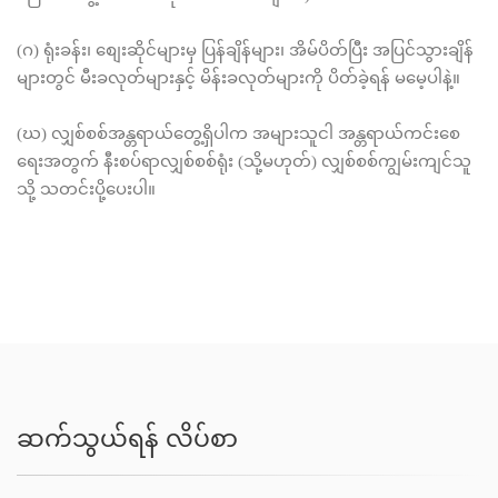
(ဂ) ရုံးခန်း၊ စျေးဆိုင်များမှ ပြန်ချိန်များ၊ အိမ်ပိတ်ပြီး အပြင်သွားချိန်
များတွင် မီးခလုတ်များနှင့် မိန်းခလုတ်များကို ပိတ်ခဲ့ရန် မမေ့ပါနဲ့။
(ဃ) လျှစ်စစ်အန္တရာယ်တွေ့ရှိပါက အများသူငါ အန္တရာယ်ကင်းစေ
ရေးအတွက် နီးစပ်ရာလျှစ်စစ်ရုံး (သို့မဟုတ်) လျှစ်စစ်ကျွမ်းကျင်သူ
သို့ သတင်းပို့ပေးပါ။
ဆက်သွယ်ရန် လိပ်စာ