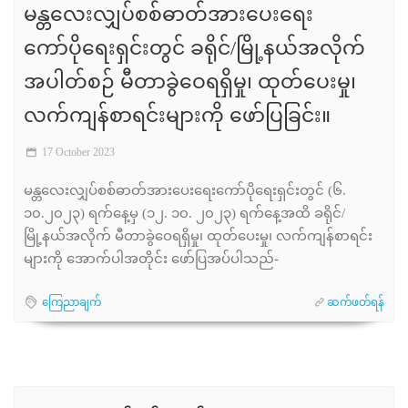
မန္တလေးလျှပ်စစ်ဓာတ်အားပေးရေး
ကော်ပိုရေးရှင်းတွင် ခရိုင်/မြို့နယ်အလိုက်
အပါတ်စဉ် မီတာခွဲဝေရရှိမှု၊ ထုတ်ပေးမှု၊
လက်ကျန်စာရင်းများကို ဖော်ပြခြင်း။
17 October 2023
မန္တလေးလျှပ်စစ်ဓာတ်အားပေးရေးကော်ပိုရေးရှင်းတွင် (၆.
၁၀.၂၀၂၃) ရက်နေ့မှ (၁၂. ၁၀. ၂၀၂၃) ရက်နေ့အထိ ခရိုင်/
မြို့နယ်အလိုက် မီတာခွဲဝေရရှိမှု၊ ထုတ်ပေးမှု၊ လက်ကျန်စာရင်း
များကို အောက်ပါအတိုင်း ဖော်ပြအပ်ပါသည်-
ကြေညာချက်
ဆက်ဖတ်ရန်