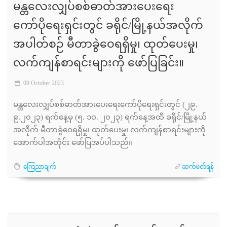
မန္တလေးလျှပ်စစ်ဓာတ်အားပေးရေး
ကော်ပိုရေးရှင်းတွင် ခရိုင်/မြို့နယ်အလိုက်
အပါတ်စဉ် မီတာခွဲဝေရရှိမှု၊ ထုတ်ပေးမှု၊
လက်ကျန်စာရင်းများကို ဖော်ပြခြင်း။
09 October 2023
မန္တလေးလျှပ်စစ်ဓာတ်အားပေးရေးကော်ပိုရေးရှင်းတွင် (၂၉.
၉.၂၀၂၃) ရက်နေ့မှ (၅. ၁၀. ၂၀၂၃) ရက်နေ့အထိ ခရိုင်/မြို့နယ်
အလိုက် မီတာခွဲဝေရရှိမှု၊ ထုတ်ပေးမှု၊ လက်ကျန်စာရင်းများကို
အောက်ပါအတိုင်း ဖော်ပြအပ်ပါသည်။
ကြေညာချက်
ဆက်ဖတ်ရန်