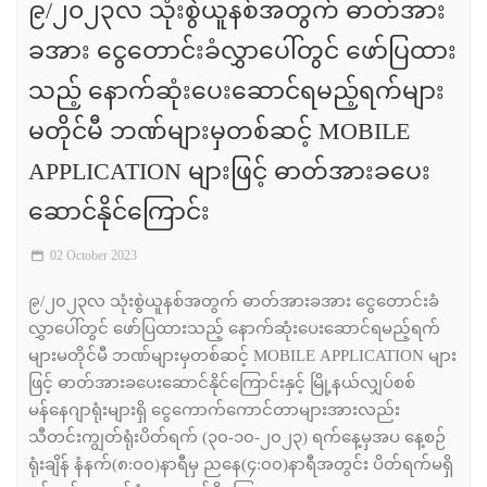
၉/၂၀၂၃လ သုံးစွဲယူနစ်အတွက် ဓာတ်အား
ခအား ငွေတောင်းခံလွှာပေါ်တွင် ဖော်ပြထား
သည့် နောက်ဆုံးပေးဆောင်ရမည့်ရက်များ
မတိုင်မီ ဘဏ်များမှတစ်ဆင့် MOBILE
APPLICATION များဖြင့် ဓာတ်အားခပေး
ဆောင်နိုင်ကြောင်း
02 October 2023
၉/၂၀၂၃လ သုံးစွဲယူနစ်အတွက် ဓာတ်အားခအား ငွေတောင်းခံ
လွှာပေါ်တွင် ဖော်ပြထားသည့် နောက်ဆုံးပေးဆောင်ရမည့်ရက်
များမတိုင်မီ ဘဏ်များမှတစ်ဆင့် MOBILE APPLICATION များ
ဖြင့် ဓာတ်အားခပေးဆောင်နိုင်ကြောင်းနှင့် မြို့နယ်လျှပ်စစ်
မန်နေဂျာရုံးများရှိ ငွေကောက်ကောင်တာများအားလည်း
သီတင်းကျွတ်ရုံးပိတ်ရက် (၃၀-၁၀-၂၀၂၃) ရက်နေ့မှအပ နေ့စဉ်
ရုံးချိန် နံနက်(၈:၀၀)နာရီမှ ညနေ(၄:၀၀)နာရီအတွင်း ပိတ်ရက်မရှိ