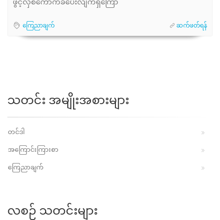
ဖွင့်လှစ်ကောက်ခံပေးလျက်ရှိကြော
ကြေညာချက်
ဆက်ဖတ်ရန်
သတင်း အမျိုးအစားများ
တင်ဒါ
အကြောင်းကြားစာ
ကြေညာချက်
လစဉ် သတင်းများ