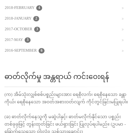
2018-FEBRUARY
4
2018-JANUARY
2
2017-OCTOBER
3
2017-MAY
3
2016-SEPTEMBER
6
ဓာတ်လိုက်မှု အန္တရာယ် ကင်းဝေးရန်
(က) အိမ်သုံးလျှစ်စစ်ပစ္စည်းများအား ရေစိုလက်၊ ရေစိုနေသော ခန္တာ
ကိုယ်၊ ရေစိုနေသော အဝတ်အစားဝတ်လျက် ကိုင်တွင်ခြင်းမပြုရပါ။
(ခ) ဓာတ်လိုက်နေသူကို မဆွဲပါနှင့်၊ ဓာတ်မလိုက်နိုင်သော ပစ္စည်း
တစ်ခုခုဖြင့် တွန်းထုတ်ခြင်း ဖယ်ရှားခြင်း ပြုလုပ်ရပါမည်။ (ဥပမာ -
ခြောက်သွေ့သော ဝါးလုံး၊ သစ်သားချောင်း)