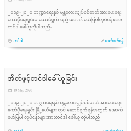
21 May 2020
၂၀၁၉-၂၀၂၀ ဘဏ္ဍာရေးနှစ် မန္တလေးလျှပ်စစ်ဓာတ်အားပေးရေး
ကော်ပိုရေးရှင်းမှ ဆောင်ရွက် မည့် အောက်ဖော်ပြပါလုပ်ငန်းအား
တင်ဒါခေါ်ယူလိုပါသည်-
တင်ဒါ
ဆက်ဖတ်ရန်
အိတ်ဖွင့်တင်ဒါခေါ်ယူခြင်း
19 May 2020
၂၀၁၉-၂၀၂၀ ဘဏ္ဍာရေးနှစ် မန္တလေးလျှပ်စစ်ဓာတ်အားပေးရေး
ကော်ပိုရေးရှင်း မြို့နယ်များ တွင် ဆောင်ရွက်ရန်အတွက် အောက်
ဖော်ပြပါ လုပ်ငန်းများအားတင်ဒါ ခေါ်ယူ လိုပါသည်