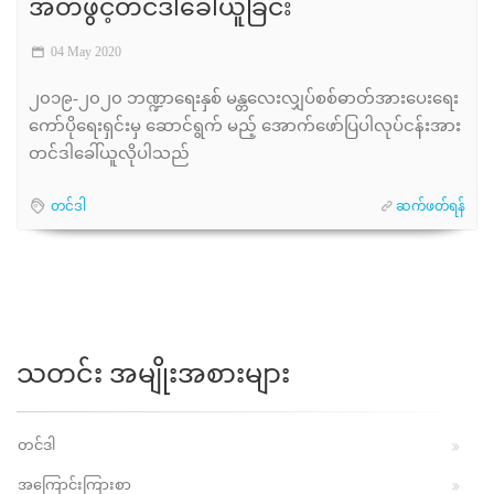
အိတ်ဖွင့်တင်ဒါခေါ်ယူခြင်း
04 May 2020
၂၀၁၉-၂၀၂၀ ဘဏ္ဍာရေးနှစ် မန္တလေးလျှပ်စစ်ဓာတ်အားပေးရေး
ကော်ပိုရေးရှင်းမှ ဆောင်ရွက် မည့် အောက်ဖော်ပြပါလုပ်ငန်းအား
တင်ဒါခေါ်ယူလိုပါသည်
တင်ဒါ
ဆက်ဖတ်ရန်
သတင်း အမျိုးအစားများ
တင်ဒါ
အကြောင်းကြားစာ