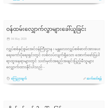
ဝန်ထမ်းလျှောက်လွှာများခေါ်ယူခြင်း
04 May 2020
လျှပ်စစ်နှင့်စွမ်းအင်ဝန်ကြီးဌာန ၊ မန္တလေးလျှပ်စစ်ဓာတ်အားပေး
ရေးကော်ပိုရေးရှင်းတွင် လစ်လပ်လျက်ရှိသော အောက်ဖော်ပြပါ
ရာထူးနေရာများတွင် သတ်မှတ်အရည်အချင်းပြည့်မီသူများ
လျှောက်ထားနိုင်ပါသည် -
ကြေညာချက်
ဆက်ဖတ်ရန်