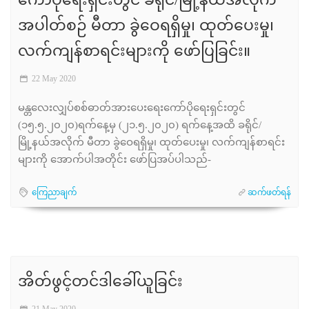
ကော်ပိုရေးရှင်းတွင် ခရိုင်/မြို့နယ်အလိုက်
အပါတ်စဉ် မီတာ ခွဲဝေရရှိမှု၊ ထုတ်ပေးမှု၊
လက်ကျန်စာရင်းများကို ဖော်ပြခြင်း။
22 May 2020
မန္တလေးလျှပ်စစ်ဓာတ်အားပေးရေးကော်ပိုရေးရှင်းတွင်
(၁၅.၅.၂၀၂၀)ရက်နေ့မှ (၂၁.၅.၂၀၂၀) ရက်နေ့အထိ ခရိုင်/
မြို့နယ်အလိုက် မီတာ ခွဲဝေရရှိမှု၊ ထုတ်ပေးမှု၊ လက်ကျန်စာရင်း
များကို အောက်ပါအတိုင်း ဖော်ပြအပ်ပါသည်-
ကြေညာချက်
ဆက်ဖတ်ရန်
အိတ်ဖွင့်တင်ဒါခေါ်ယူခြင်း