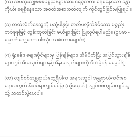
(က) အိမ်သုံးလျှစ်စစ်ပစ္စည်းများအား ရေစိုလက်၊ ရေစိုနေသော ခန္တာ
ကိုယ်၊ ရေစိုနေသော အဝတ်အစားဝတ်လျက် ကိုင်တွင်ခြင်းမပြုရပါ။
(ခ) ဓာတ်လိုက်နေသူကို မဆွဲပါနှင့်၊ ဓာတ်မလိုက်နိုင်သော ပစ္စည်း
တစ်ခုခုဖြင့် တွန်းထုတ်ခြင်း ဖယ်ရှားခြင်း ပြုလုပ်ရပါမည်။ (ဥပမာ -
ခြောက်သွေ့သော ဝါးလုံး၊ သစ်သားချောင်း)
(ဂ) ရုံးခန်း၊ စျေးဆိုင်များမှ ပြန်ချိန်များ၊ အိမ်ပိတ်ပြီး အပြင်သွားချိန်
များတွင် မီးခလုတ်များနှင့် မိန်းခလုတ်များကို ပိတ်ခဲ့ရန် မမေ့ပါနဲ့။
(ဃ) လျှစ်စစ်အန္တရာယ်တွေ့ရှိပါက အများသူငါ အန္တရာယ်ကင်းစေ
ရေးအတွက် နီးစပ်ရာလျှစ်စစ်ရုံး (သို့မဟုတ်) လျှစ်စစ်ကျွမ်းကျင်သူ
သို့ သတင်းပို့ပေးပါ။