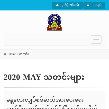
မှတ်ပုံတင်မည်
ဝင်မည်
Toggle
navigati
Home
သတင်း
2020-MAY သတင်းများ
မန္တလေးလျှပ်စစ်ဓာတ်အားပေးရေး