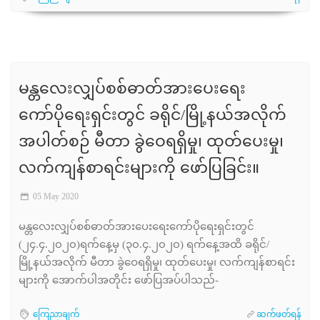
မန္တလေးလျှပ်စစ်ဓာတ်အားပေးရေး
ကော်ပိုရေးရှင်းတွင် ခရိုင်/မြို့နယ်အလိုက်
အပါတ်စဉ် မီတာ ခွဲဝေရရှိမှု၊ ထုတ်ပေးမှု၊
လက်ကျန်စာရင်းများကို ဖော်ပြခြင်း။
05 May 2020
မန္တလေးလျှပ်စစ်ဓာတ်အားပေးရေးကော်ပိုရေးရှင်းတွင်
(၂၄.၄.၂၀၂၀)ရက်နေ့မှ (၃၀.၄.၂၀၂၀) ရက်နေ့အထိ ခရိုင်/
မြို့နယ်အလိုက် မီတာ ခွဲဝေရရှိမှု၊ ထုတ်ပေးမှု၊ လက်ကျန်စာရင်း
များကို အောက်ပါအတိုင်း ဖော်ပြအပ်ပါသည်-
ကြေညာချက်
ဆက်ဖတ်ရန်