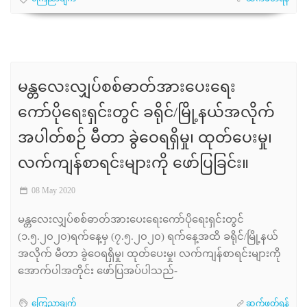
မန္တလေးလျှပ်စစ်ဓာတ်အားပေးရေး
ကော်ပိုရေးရှင်းတွင် ခရိုင်/မြို့နယ်အလိုက်
အပါတ်စဉ် မီတာ ခွဲဝေရရှိမှု၊ ထုတ်ပေးမှု၊
လက်ကျန်စာရင်းများကို ဖော်ပြခြင်း။
08 May 2020
မန္တလေးလျှပ်စစ်ဓာတ်အားပေးရေးကော်ပိုရေးရှင်းတွင်
(၁.၅.၂၀၂၀)ရက်နေ့မှ (၇.၅.၂၀၂၀) ရက်နေ့အထိ ခရိုင်/မြို့နယ်
အလိုက် မီတာ ခွဲဝေရရှိမှု၊ ထုတ်ပေးမှု၊ လက်ကျန်စာရင်းများကို
အောက်ပါအတိုင်း ဖော်ပြအပ်ပါသည်-
ကြေညာချက်
ဆက်ဖတ်ရန်