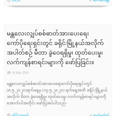
တင်ဒါ
ဆက်ဖတ်ရန်
မန္တလေးလျှပ်စစ်ဓာတ်အားပေးရေး
ကော်ပိုရေးရှင်းတွင် ခရိုင်/မြို့နယ်အလိုက်
အပါတ်စဉ် မီတာ ခွဲဝေရရှိမှု၊ ထုတ်ပေးမှု၊
လက်ကျန်စာရင်းများကို ဖော်ပြခြင်း။
18 May 2020
မန္တလေးလျှပ်စစ်ဓာတ်အားပေးရေးကော်ပိုရေးရှင်းတွင်
(၈.၅.၂၀၂၀)ရက်နေ့မှ (၁၄.၅.၂၀၂၀) ရက်နေ့အထိ ခရိုင်/မြို့နယ်
အလိုက် မီတာ ခွဲဝေရရှိမှု၊ ထုတ်ပေးမှု၊ လက်ကျန်စာရင်းများကို
အောက်ပါအတိုင်း ဖော်ပြအပ်ပါသည်-
ကြေညာချက်
ဆက်ဖတ်ရန်