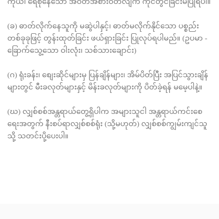
ကိုယ်၊ ရေစိုနေသော အဝတ်အစားဝတ်လျက် ကိုင်တွင်ခြင်းမပြုရပါ။
(ခ) ဓာတ်လိုက်နေသူကို မဆွဲပါနှင့်၊ ဓာတ်မလိုက်နိုင်သော ပစ္စည်း
တစ်ခုခုဖြင့် တွန်းထုတ်ခြင်း ဖယ်ရှားခြင်း ပြုလုပ်ရပါမည်။ (ဥပမာ -
ခြောက်သွေ့သော ဝါးလုံး၊ သစ်သားချောင်း)
(ဂ) ရုံးခန်း၊ စျေးဆိုင်များမှ ပြန်ချိန်များ၊ အိမ်ပိတ်ပြီး အပြင်သွားချိန်
များတွင် မီးခလုတ်များနှင့် မိန်းခလုတ်များကို ပိတ်ခဲ့ရန် မမေ့ပါနဲ့။
(ဃ) လျှစ်စစ်အန္တရာယ်တွေ့ရှိပါက အများသူငါ အန္တရာယ်ကင်းစေ
ရေးအတွက် နီးစပ်ရာလျှစ်စစ်ရုံး (သို့မဟုတ်) လျှစ်စစ်ကျွမ်းကျင်သူ
သို့ သတင်းပို့ပေးပါ။