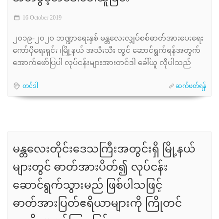
16 October 2019
၂၀၁၉-၂၀၂၀ ဘဏ္ဍာရေးနှစ် မန္တလေးလျှပ်စစ်ဓာတ်အားပေးရေး
ကော်ပိုရေးရှင်း ၊မြို့နယ် အသီးသီး တွင် ဆောင်ရွက်ရန်အတွက်
အောက်ဖော်ပြပါ လုပ်ငန်းများအားတင်ဒါ ခေါ်ယူ လိုပါသည်
တင်ဒါ
ဆက်ဖတ်ရန်
မန္တလေးတိုင်းဒေသကြီးအတွင်းရှိ မြို့နယ်
များတွင် ဓာတ်အားပိတ်၍ လုပ်ငန်း
ဆောင်ရွက်သွားမည် ဖြစ်ပါသဖြင့်
ဓာတ်အားပြတ်ဧရိယာများကို ကြိုတင်