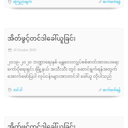
ကြေညာချက်
ဆက်ဖတ်ရန်
အိတ်ဖွင့်တင်ဒါခေါ်ယူခြင်း
16 October 2019
၂၀၁၉-၂၀၂၀ ဘဏ္ဍာရေးနှစ် မန္တလေးလျှပ်စစ်ဓာတ်အားပေးရေး
ကော်ပိုရေးရှင်း ၊မြို့နယ် အသီးသီး တွင် ဆောင်ရွက်ရန်အတွက်
အောက်ဖော်ပြပါ လုပ်ငန်းများအားတင်ဒါ ခေါ်ယူ လိုပါသည်
တင်ဒါ
ဆက်ဖတ်ရန်
အိတ်ဖွင့်တင်ဒါခေါ်ယူခြင်း