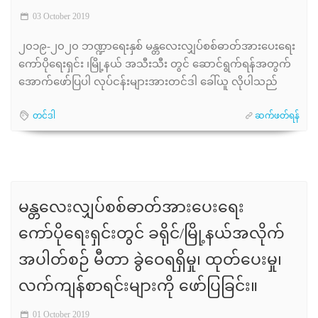
03 October 2019
၂၀၁၉-၂၀၂၀ ဘဏ္ဍာရေးနှစ် မန္တလေးလျှပ်စစ်ဓာတ်အားပေးရေး
ကော်ပိုရေးရှင်း ၊မြို့နယ် အသီးသီး တွင် ဆောင်ရွက်ရန်အတွက်
အောက်ဖော်ပြပါ လုပ်ငန်းများအားတင်ဒါ ခေါ်ယူ လိုပါသည်
တင်ဒါ
ဆက်ဖတ်ရန်
မန္တလေးလျှပ်စစ်ဓာတ်အားပေးရေး
ကော်ပိုရေးရှင်းတွင် ခရိုင်/မြို့နယ်အလိုက်
အပါတ်စဉ် မီတာ ခွဲဝေရရှိမှု၊ ထုတ်ပေးမှု၊
လက်ကျန်စာရင်းများကို ဖော်ပြခြင်း။
01 October 2019