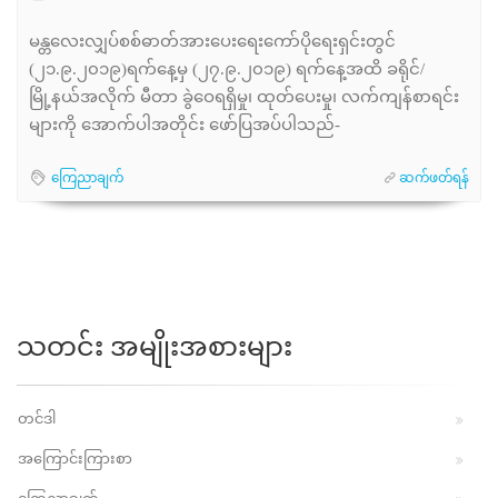
မန္တလေးလျှပ်စစ်ဓာတ်အားပေးရေးကော်ပိုရေးရှင်းတွင်
(၂၁.၉.၂၀၁၉)ရက်နေ့မှ (၂၇.၉.၂၀၁၉) ရက်နေ့အထိ ခရိုင်/
မြို့နယ်အလိုက် မီတာ ခွဲဝေရရှိမှု၊ ထုတ်ပေးမှု၊ လက်ကျန်စာရင်း
များကို အောက်ပါအတိုင်း ဖော်ပြအပ်ပါသည်-
ကြေညာချက်
ဆက်ဖတ်ရန်
သတင်း အမျိုးအစားများ
တင်ဒါ
အကြောင်းကြားစာ