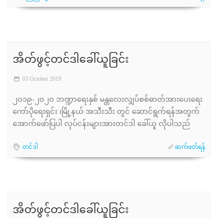
အိတ်ဖွင့်တင်ဒါခေါ်ယူခြင်း
03 October 2019
၂၀၁၉-၂၀၂၀ ဘဏ္ဍာရေးနှစ် မန္တလေးလျှပ်စစ်ဓာတ်အားပေးရေး
ကော်ပိုရေးရှင်း ၊မြို့နယ် အသီးသီး တွင် ဆောင်ရွက်ရန်အတွက်
အောက်ဖော်ပြပါ လုပ်ငန်းများအားတင်ဒါ ခေါ်ယူ လိုပါသည်
တင်ဒါ
ဆက်ဖတ်ရန်
အိတ်ဖွင့်တင်ဒါခေါ်ယူခြင်း