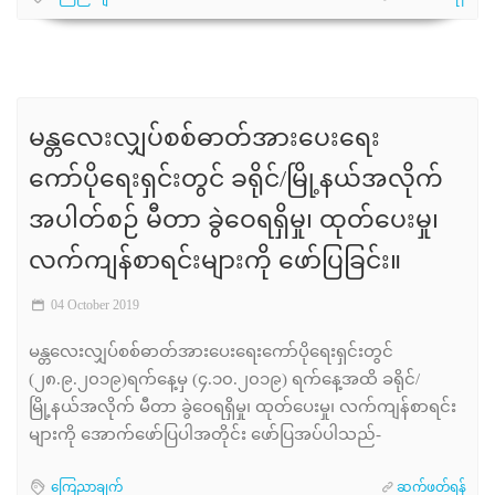
မန္တလေးလျှပ်စစ်ဓာတ်အားပေးရေး
ကော်ပိုရေးရှင်းတွင် ခရိုင်/မြို့နယ်အလိုက်
အပါတ်စဉ် မီတာ ခွဲဝေရရှိမှု၊ ထုတ်ပေးမှု၊
လက်ကျန်စာရင်းများကို ဖော်ပြခြင်း။
04 October 2019
မန္တလေးလျှပ်စစ်ဓာတ်အားပေးရေးကော်ပိုရေးရှင်းတွင်
(၂၈.၉.၂၀၁၉)ရက်နေ့မှ (၄.၁၀.၂၀၁၉) ရက်နေ့အထိ ခရိုင်/
မြို့နယ်အလိုက် မီတာ ခွဲဝေရရှိမှု၊ ထုတ်ပေးမှု၊ လက်ကျန်စာရင်း
များကို အောက်ဖော်ပြပါအတိုင်း ဖော်ပြအပ်ပါသည်-
ကြေညာချက်
ဆက်ဖတ်ရန်