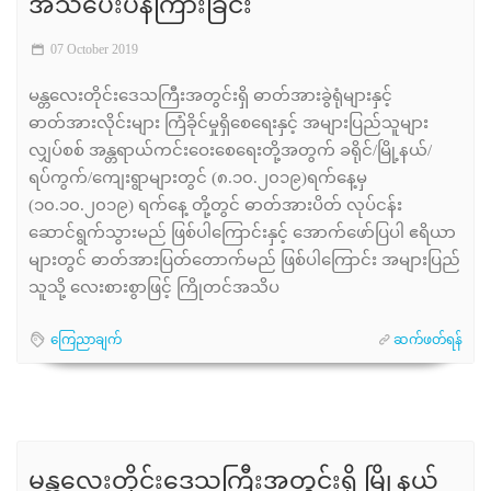
အသိပေးပန်ကြားခြင်း
07 October 2019
မန္တလေးတိုင်းဒေသကြီးအတွင်းရှိ ဓာတ်အားခွဲရုံများနှင့်
ဓာတ်အားလိုင်းများ ကြံခိုင်မှုရှိစေရေးနှင့် အများပြည်သူများ
လျှပ်စစ် အန္တရာယ်ကင်းဝေးစေရေးတို့အတွက် ခရိုင်/မြို့နယ်/
ရပ်ကွက်/ကျေးရွာများတွင် (၈.၁၀.၂၀၁၉)ရက်နေ့မှ
(၁၀.၁၀.၂၀၁၉) ရက်နေ့ တို့တွင် ဓာတ်အားပိတ် လုပ်ငန်း
ဆောင်ရွက်သွားမည် ဖြစ်ပါကြောင်းနှင့် အောက်ဖော်ပြပါ ဧရိယာ
များတွင် ဓာတ်အားပြတ်တောက်မည် ဖြစ်ပါကြောင်း အများပြည်
သူသို့ လေးစားစွာဖြင့် ကြိုတင်အသိပ
ကြေညာချက်
ဆက်ဖတ်ရန်
မန္တလေးတိုင်းဒေသကြီးအတွင်းရှိ မြို့နယ်