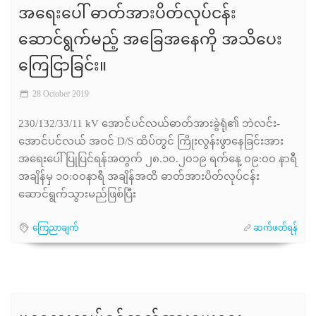
အရေးပေါ် ဓာတ်အားပိတ်လုပ်ငန်း
ဆောင်ရွက်မည့် အခြေအနေကို အသိပေး
ကြေငြာခြင်း။
28 October 2019
230/132/33/11 kV အောင်ပင်လယ်ဓာတ်အားခွဲရုံ၏ ဘဲလင်း-
အောင်ပင်လယ် အဝင် D/S ထိပ်တွင် ကြိုးလွန်းဖွာနေခြင်းအား
အရေးပေါ်ပြုပြင်ရန်အတွက် ၂၈.၁၀.၂၀၁၉ ရက်နေ့ ၀၉:၀၀ နာရီ
အချိန်မှ ၁၀:၀၀နာရီ အချိန်အထိ ဓာတ်အားပိတ်လုပ်ငန်း
ဆောင်ရွက်သွားမည်ဖြစ်ပြီး
ကြေညာချက်
ဆက်ဖတ်ရန်