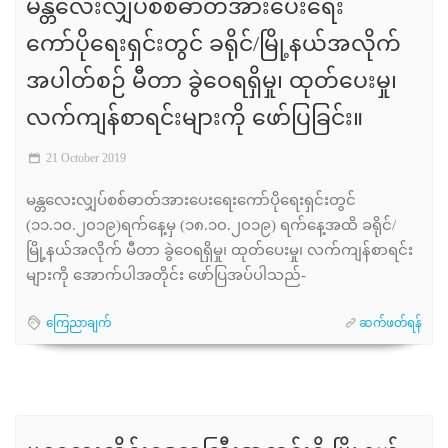
မန္တလေးလျှပ်စစ်ဓာတ်အားပေးရေး
ကော်ပိုရေးရှင်းတွင် ခရိုင်/မြို့နယ်အလိုက်
အပါတ်စဉ် မီတာ ခွဲဝေရရှိမှု၊ ထုတ်ပေးမှု၊
လက်ကျန်စာရင်းများကို ဖော်ပြခြင်း။
21 October 2019
မန္တလေးလျှပ်စစ်ဓာတ်အားပေးရေးကော်ပိုရေးရှင်းတွင်
(၁၁.၁၀.၂၀၁၉)ရက်နေ့မှ (၁၈.၁၀.၂၀၁၉) ရက်နေ့အထိ ခရိုင်/
မြို့နယ်အလိုက် မီတာ ခွဲဝေရရှိမှု၊ ထုတ်ပေးမှု၊ လက်ကျန်စာရင်း
များကို အောက်ပါအတိုင်း ဖော်ပြအပ်ပါသည်-
ကြေညာချက်
ဆက်ဖတ်ရန်