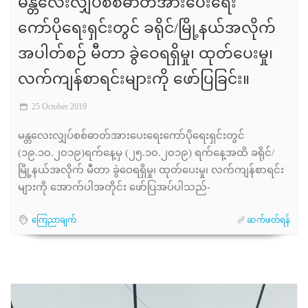
မန္တလေးလျှပ်စစ်ဓာတ်အားပေးရေး
ကော်ပိုရေးရှင်းတွင် ခရိုင်/မြို့နယ်အလိုက်
အပါတ်စဉ် မီတာ ခွဲဝေရရှိမှု၊ ထုတ်ပေးမှု၊
လက်ကျန်စာရင်းများကို ဖော်ပြခြင်း။
25 October 2019
မန္တလေးလျှပ်စစ်ဓာတ်အားပေးရေးကော်ပိုရေးရှင်းတွင်
(၁၉.၁၀.၂၀၁၉)ရက်နေ့မှ (၂၅.၁၀.၂၀၁၉) ရက်နေ့အထိ ခရိုင်/
မြို့နယ်အလိုက် မီတာ ခွဲဝေရရှိမှု၊ ထုတ်ပေးမှု၊ လက်ကျန်စာရင်း
များကို အောက်ပါအတိုင်း ဖော်ပြအပ်ပါသည်-
ကြေညာချက်
ဆက်ဖတ်ရန်