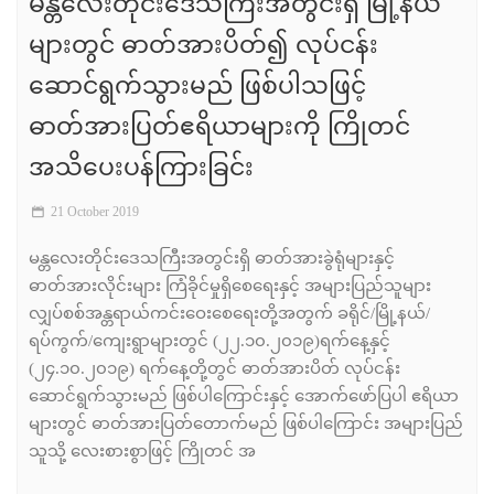
မန္တလေးတိုင်းဒေသကြီးအတွင်းရှိ မြို့နယ်
များတွင် ဓာတ်အားပိတ်၍ လုပ်ငန်း
ဆောင်ရွက်သွားမည် ဖြစ်ပါသဖြင့်
ဓာတ်အားပြတ်ဧရိယာများကို ကြိုတင်
အသိပေးပန်ကြားခြင်း
21 October 2019
မန္တလေးတိုင်းဒေသကြီးအတွင်းရှိ ဓာတ်အားခွဲရုံများနှင့်
ဓာတ်အားလိုင်းများ ကြံခိုင်မှုရှိစေရေးနှင့် အများပြည်သူများ
လျှပ်စစ်အန္တရာယ်ကင်းဝေးစေရေးတို့အတွက် ခရိုင်/မြို့နယ်/
ရပ်ကွက်/ကျေးရွာများတွင် (၂၂.၁၀.၂၀၁၉)ရက်နေ့နှင့်
(၂၄.၁၀.၂၀၁၉) ရက်နေ့တို့တွင် ဓာတ်အားပိတ် လုပ်ငန်း
ဆောင်ရွက်သွားမည် ဖြစ်ပါကြောင်းနှင့် အောက်ဖော်ပြပါ ဧရိယာ
များတွင် ဓာတ်အားပြတ်တောက်မည် ဖြစ်ပါကြောင်း အများပြည်
သူသို့ လေးစားစွာဖြင့် ကြိုတင် အ