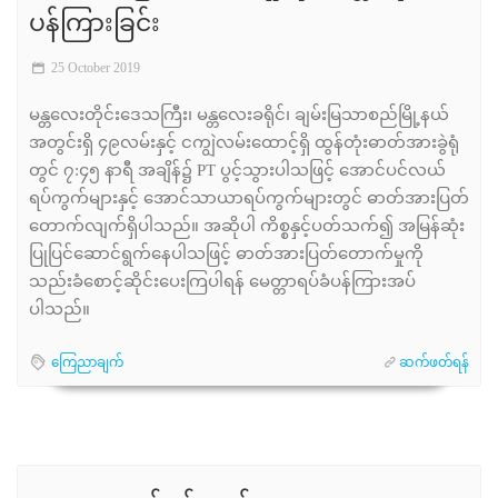
ပန်ကြားခြင်း
25 October 2019
မန္တလေးတိုင်းဒေသကြီး၊ မန္တလေးခရိုင်၊ ချမ်းမြသာစည်မြို့နယ်
အတွင်းရှိ ၄၉လမ်းနှင့် ငကျွဲလမ်းထောင့်ရှိ ထွန်တုံးဓာတ်အားခွဲရုံ
တွင် ၇:၄၅ နာရီ အချိန်၌ PT ပွင့်သွားပါသဖြင့် အောင်ပင်လယ်
ရပ်ကွက်များနှင့် အောင်သာယာရပ်ကွက်များတွင် ဓာတ်အားပြတ်
တောက်လျက်ရှိပါသည်။ အဆိုပါ ကိစ္စနှင့်ပတ်သက်၍ အမြန်ဆုံး
ပြုပြင်ဆောင်ရွက်နေပါသဖြင့် ဓာတ်အားပြတ်တောက်မှုကို
သည်းခံစောင့်ဆိုင်းပေးကြပါရန် မေတ္တာရပ်ခံပန်ကြားအပ်
ပါသည်။
ကြေညာချက်
ဆက်ဖတ်ရန်