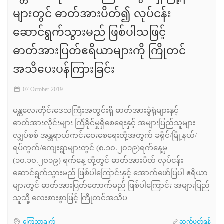
များတွင် ဓာတ်အားပိတ်၍ လုပ်ငန်း
ဆောင်ရွက်သွားမည် ဖြစ်ပါသဖြင့်
ဓာတ်အားပြတ်ဧရိယာများကို ကြိုတင်
အသိပေးပန်ကြားခြင်း
07 October 2019
မန္တလေးတိုင်းဒေသကြီးအတွင်းရှိ ဓာတ်အားခွဲရုံများနှင့်
ဓာတ်အားလိုင်းများ ကြံခိုင်မှုရှိစေရေးနှင့် အများပြည်သူများ
လျှပ်စစ် အန္တရာယ်ကင်းဝေးစေရေးတို့အတွက် ခရိုင်/မြို့နယ်/
ရပ်ကွက်/ကျေးရွာများတွင် (၈.၁၀.၂၀၁၉)ရက်နေ့မှ
(၁၀.၁၀.၂၀၁၉) ရက်နေ့ တို့တွင် ဓာတ်အားပိတ် လုပ်ငန်း
ဆောင်ရွက်သွားမည် ဖြစ်ပါကြောင်းနှင့် အောက်ဖော်ပြပါ ဧရိယာ
များတွင် ဓာတ်အားပြတ်တောက်မည် ဖြစ်ပါကြောင်း အများပြည်
သူသို့ လေးစားစွာဖြင့် ကြိုတင်အသိပ
ကြေညာချက်
ဆက်ဖတ်ရန်