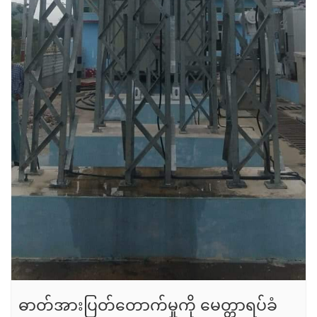
ဓာတ်အားပြတ်တောက်မှုကို မေတ္တာရပ်ခံ