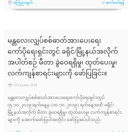
ကြေညာချက်
ဆက်ဖတ်ရန်
မန္တလေးလျှပ်စစ်ဓာတ်အားပေးရေး
ကော်ပိုရေးရှင်းတွင် ခရိုင်/မြို့နယ်အလိုက်
အပါတ်စဉ် မီတာ ခွဲဝေရရှိမှု၊ ထုတ်ပေးမှု၊
လက်ကျန်စာရင်းများကို ဖော်ပြခြင်း။
18 October 2019
မန္တလေးလျှပ်စစ်ဓာတ်အားပေးရေးကော်ပိုရေးရှင်းတွင်
(၅.၁၀.၂၀၁၉)ရက်နေ့မှ (၁၀.၁၀.၂၀၁၉) ရက်နေ့အထိ ခရိုင်/
မြို့နယ်အလိုက် မီတာ ခွဲဝေရရှိမှု၊ ထုတ်ပေးမှု၊ လက်ကျန်စာရင်း
များကို အောက်ဖော်ပြပါအတိုင်း ဖော်ပြအပ်ပါသည်-