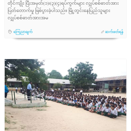
တိုင်ကျိုး ပြီးအမှတ်(၁)၊(၃)(၄)ရပ်ကွက်များ လျှပ်စစ်ဓာတ်အား
ပြတ်တောက်မှု ဖြစ်ပွားခဲ့ပါသည်။ မြို့တွင်းနေပြည်သူများ
လျှပ်စစ်ဓာတ်အားအမ
ကြေညာချက်
ဆက်ဖတ်ရန်