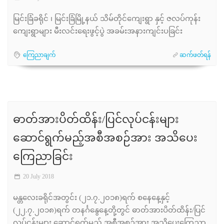
မြင်းခြံခရိုင် ၊ မြင်းခြံမြို့နယ် သိမ်တိုင်ကျေးရွာ နှင့် ဇလပ်ကုန်း
ကျေးရွာများ မီးလင်းရေးဖွင့်ပွဲ အခမ်းအနားကျင်းပခြင်း
ကြေညာချက်
ဆက်ဖတ်ရန်
ဓာတ်အားပိတ်ထိန်း/ပြင်လုပ်ငန်းများ
ဆောင်ရွက်မည့်အစီအစဉ်အား အသိပေး
ကြေညာခြင်း
20 July 2018
မန္တလေးခရိုင်အတွင်း (၂၁.၇.၂၀၁၈)ရက် စနေနေ့နှင့်
(၂၂.၇.၂၀၁၈)ရက် တနင်္ဂနွေနေ့တို့တွင် ဓာတ်အားပိတ်ထိန်း/ပြင်
လုပ်ငန်းများ ဆောင်ရွက်မည့် အစီအစဉ်အား အသိပေးကြေညာ