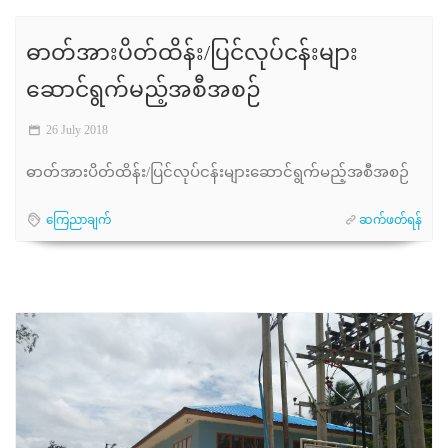
ဓာတ်အားပိတ်ထိန်း/ပြင်လုပ်ငန်းများ
ဆောင်ရွက်မည့်အစီအစဉ်
26 July 2018
ဓာတ်အားပိတ်ထိန်း/ပြင်လုပ်ငန်းများဆောင်ရွက်မည့်အစီအစဉ်
ကြေညာချက်
ဆက်ဖတ်ရန်