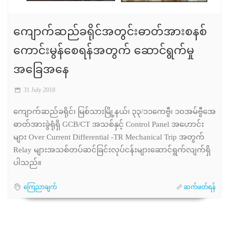
ကျောက်ဆည်ခရိုင်အတွင်းဓာတ်အားစနစ်
ကောင်းမွန်စေရန်အတွက် ဆောင်ရွက်မှု
အခြေအနေ
31 July 2018
ကျောက်ဆည်ခရိုင်၊ မြစ်သားမြို့နယ်၊ ၃၃/၁၁ကေဗွီ၊ ၁၀အမ်ဗွီအေ
ဓာတ်အားခွဲရုံရှိ GCB/CT အသစ်နှင့် Control Panel အဟောင်း
များ Over Current Differential -TR Mechanical Trip အတွက်
Relay များအသစ်တပ်ဆင်ခြင်းလုပ်ငန်းများဆောင်ရွက်လျက်ရှိ
ပါသည်။
ကြေညာချက်
ဆက်ဖတ်ရန်