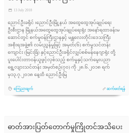
13 July 2018
ညောင်ဦးခရိုင် ၊ညောင်ဦးမြို့နယ် အထွေထွေအုပ်ချုပ်ရေး
ဦးစီးဌာန မြိုနယ်အထွေထွေအုပ်ချုပ်ရေးရုံး အနော်ရထာခန်းမ
ဆောင်တွင် စက်မှုဝန်ကြီးဌာနနှင့် မန္တလေးတိုင်းဒေသကြီး
အစိုးရအဖွဲ့၏ လမ်းညွှန်မှုဖြင့် အမှတ်(၆) စက်မှုသင်တန်း
ကျောင်း (မြင်းခြံ) နှင့်ညောင်ဦးခရိုင်လျှပ်စစ်မန်နေဂျာရုံး တို့
ပူးပေါင်းတာဝန်ယူဖွင့်လှစ်သည့် စက်မှုနှင့်သက်မွေးပညာ
ရွေ့လျားသင်တန်း အမှတ်စဉ်(၇၀) ကို ၂၈.၆.၂၀၁၈ ရက်
မှ၁၃.၇.၂၀၁၈ နေ့ထိ ညောင်ဦးမြ
ကြေညာချက်
ဆက်ဖတ်ရန်
ဓာတ်အားပြတ်တောက်မှုကြိုတင်အသိပေး