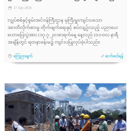
17 July 2018
လျှပ်စစ်နှင့်စွမ်းအင်၀န်ကြီးဌာန မှကြီးမှူးကျင်းပသော
အဂတိလိုက်စားမှု တိုက်ဖျက်ရေးနှင့် စပ်လျဥ်းသည့် ပညာပေး
ဟောပြောပွဲအား (၁၇.၇.၂၀၁၈)ရက်နေ့ နေ့လည် (၀၁:၀၀) နာရီ
အချိန်တွင် ရတနာခန်းမ၌ ကျင်းပပြုလုပ်ခဲ့ပါသည်။
ကြေညာချက်
ဆက်ဖတ်ရန်