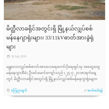
မိတ္ထီလာခရိုင်အတွင်းရှိ မြို့နယ်လျှပ်စစ်
မန်နေဂျာရုံးများ၊ 33/11kVဓာတ််အားခွဲရုံ
များ
26 July 2018
မန္တလေးလျှပ်စစ်ဓာတ်အားပေးရေးကော်ပိုရေးရှင်းမှ အထွေထွေ
မန်နေဂျာ(စီမံ) ဦးခင်မောင်ကျော်သည် (၂၄.၇.၂၀၁၈)ရက်နေ့
တွင် မိတ္ထီလာခရိုင်အတွင်းရှိ မြို့နယ်လျှပ်စစ်မန်နေဂျာရုံးများ၊
ကြေညာချက်
ဆက်ဖတ်ရန်