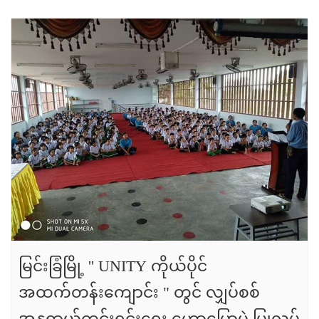
မြင်းခြံမြို့ '' UNITY ကိုယ်ပိုင်
အထက်တန်းကျောင်း " တွင် လျှပ်စစ်