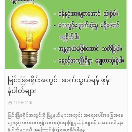
မြင်းခြံခရိုင်အတွင်း ဆက်သွယ်ရန် ဖုန်း
နံပါတ်များ
21 July 2018
မြင်းခြံခရိုင်အတွင်းရှိ မြို့နယ်များအတွင်း အရေးပေါ်အခြေအနေ
များနှင့် ပတ်သက်၍ သက်ဆိုင်ရာမြို့နယ်ရုံးများရှိ အောက်ပါဖုန်း
နံပါတ်များသို့ အကြောင်းကြားပေးနိုင်ပါရန်