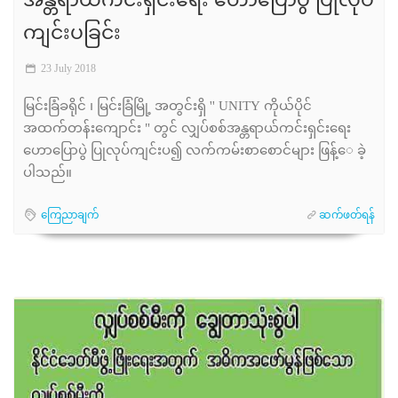
အန္တရာယ်ကင်းရှင်းရေး ဟောပြောပွဲ ပြုလုပ်
ကျင်းပခြင်း
23 July 2018
မြင်းခြံခရိုင် ၊ မြင်းခြံမြို့ အတွင်းရှိ '' UNITY ကိုယ်ပိုင်
အထက်တန်းကျောင်း " တွင် လျှပ်စစ်အန္တရာယ်ကင်းရှင်းရေး
ဟောပြောပွဲ ပြုလုပ်ကျင်းပ၍ လက်ကမ်းစာစောင်များ ဖြန့်​ေ ခဲ့
ပါသည်။
ကြေညာချက်
ဆက်ဖတ်ရန်