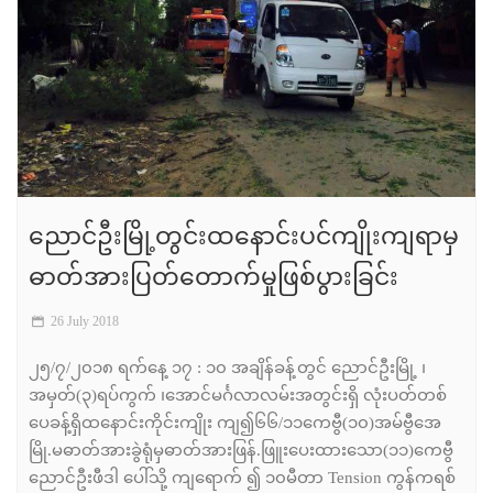
ညောင်ဦးမြို့တွင်းထနောင်းပင်ကျိုးကျရာမှ
ဓာတ်အားပြတ်တောက်မှုဖြစ်ပွားခြင်း
26 July 2018
၂၅/၇/၂၀၁၈ ရက်နေ့ ၁၇ : ၁၀ အချိန်ခန့်တွင် ညောင်ဦးမြို့ ၊
အမှတ်(၃)ရပ်ကွက် ၊အောင်မင်္ဂလာလမ်းအတွင်းရှိ လုံးပတ်တစ်
ပေခန့်ရှိထနောင်းကိုင်းကျိုး ကျ၍၆၆/၁၁ကေဗွီ(၁၀)အမ်ဗွီအေ
မြို.မဓာတ်အားခွဲရုံမှဓာတ်အားဖြန်.ဖြူးပေးထားသော(၁၁)ကေဗွီ
ညောင်ဦးဖီဒါ ပေါ်သို့ ကျရောက် ၍ ၁၀မီတာ Tension ကွန်ကရစ်