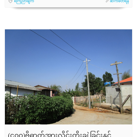
ကြေညာချက်
ဆက်ဖတ်ရန်
(၄၀၀)ဗို့ဓာတ်အားလိုင်းတိုးချဲ့ခြင်းနှင့်