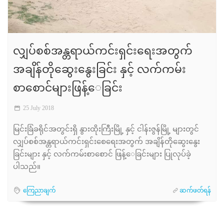
လျှပ်စစ်အန္တရာယ်ကင်းရှင်းရေးအတွက်
အချိန်တိုဆွေးနွေးခြင်း နှင့် လက်ကမ်း
စာစောင်များဖြန့်​ေခြင်း
25 July 2018
မြင်းခြံခရိုင်အတွင်းရှိ နွားထိုးကြီးမြို့ နှင့် ငါန်းဇွန်မြို့ များတွင်
လျှပ်စစ်အန္တရာယ်ကင်းရှင်းစေရေးအတွက် အချိန်တိုဆွေးနွေး
ခြင်းများ နှင့် လက်ကမ်းစာစောင် ဖြန့်​ေခြင်းများ ပြုလုပ်ခဲ့
ပါသည်။
ကြေညာချက်
ဆက်ဖတ်ရန်