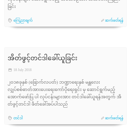
ခြင်း
ကြေညာချက်
ဆက်ဖတ်ရန်
အိတ်ဖွင့်တင်ဒါခေါ်ယူခြင်း
18 July 2018
၂၀၁၈ခုနှစ် (ခြောက်လပတ်) ဘဏ္ဍာရေးနှစ် မန္တလေး
လျှပ်စစ်ဓာတ်အားပေးရေးကော်ပိုရေးရှင်း မှ ဆောင်ရွက်မည့်
အောက်ဖော်ပြ ပါ လုပ်ငန်းများအား တင်ဒါခေါ်ယူရန်အတွက် အိ
တ်ဖွင့်တင်ဒါ ဖိတ်ခေါ်အပ်ပါသည်
တင်ဒါ
ဆက်ဖတ်ရန်