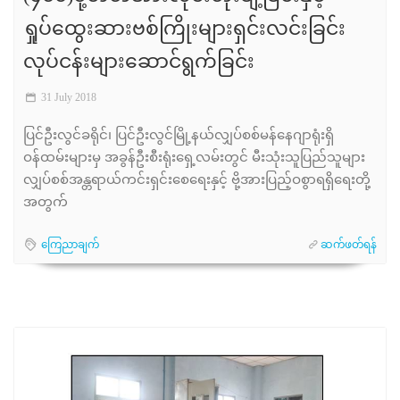
ရှုပ်ထွေးဆားဗစ်ကြိုးများရှင်းလင်းခြင်း
လုပ်ငန်းများဆောင်ရွက်ခြင်း
31 July 2018
ပြင်ဦးလွင်ခရိုင်၊ ပြင်ဦးလွင်မြို့နယ်လျှပ်စစ်မန်နေဂျာရုံးရှိ
ဝန်ထမ်းများမှ အခွန်ဦးစီးရုံးရှေ့လမ်းတွင် မီးသုံးသူပြည်သူများ
လျှပ်စစ်အန္တရာယ်ကင်းရှင်းစေရေးနှင့် ဗို့အားပြည့်ဝစွာရရှိရေးတို့
အတွက်
ကြေညာချက်
ဆက်ဖတ်ရန်