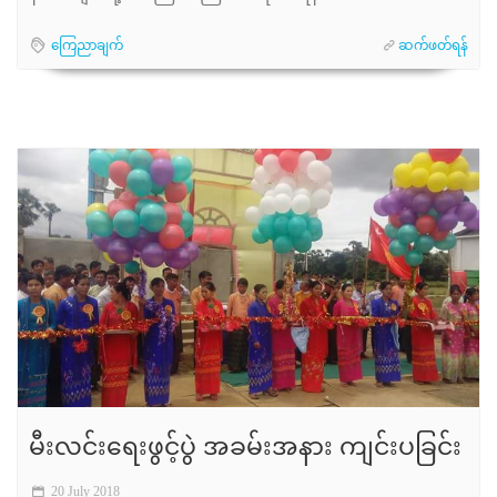
ကြေညာချက်
ဆက်ဖတ်ရန်
မီးလင်းရေးဖွင့်ပွဲ အခမ်းအနား ကျင်းပခြင်း
20 July 2018