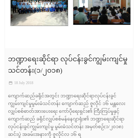
ဘဏ္ဍာရေးဆိုင်ရာ လုပ်ငန်းခွင်ကျွမ်းကျင်မှု
သင်တန်း(၁/၂၀၁၈)
18 July 2018
ကျောက်ဆည်ခရိုင်အတွင်း ဘဏ္ဍာရေးဆိုင်ရာလုပ်ငန်းခွင်
ကျွမ်းကျင်မှုမွမ်းမံသင်တန်း ကျောက်ဆည် ဇူလိုင် ၁၆ မန္တလေး
လျှပ်စစ်ဓာတ်အားပေးရေး ကော်ပိုရေးရှင်း၏ ကြီးကြပ်မှုနှင့်
ကျောက်ဆည် ခရိုင်လျှပ်စစ်မန်နေဂျာရုံး၏ ဘဏ္ဍာရေးဆိုင်ရာ
လုပ်ငန်းခွင်ကျွမ်းကျင်မှု မွမ်းမံသင်တန်း အမှတ်စဉ်(၁/၂၀၁၈)
ဆင်းပွဲ အခမ်းအနားကို ဇူလိုင်လ ၁၆ ရ