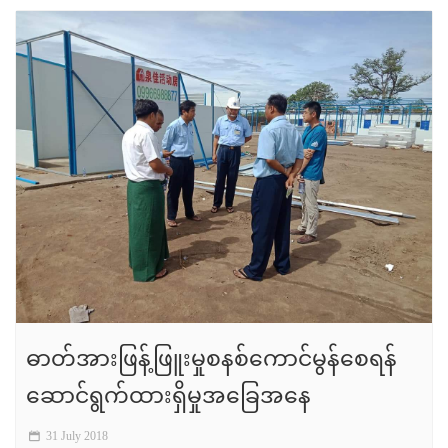
ဓာတ်အားဖြန့်ဖြူးမှုစနစ်ကောင်မွန်စေရန်
ဆောင်ရွက်ထားရှိမှုအခြေအနေ
31 July 2018