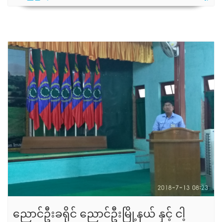
ညောင်ဦးခရိုင် ညောင်ဦးမြို့နယ် နှင့် ငါ့