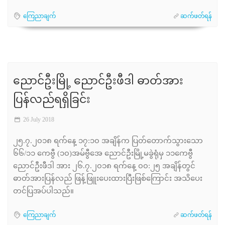
ကြေညာချက်
ဆက်ဖတ်ရန်
ညောင်ဦးမြို့ ညောင်ဦးဖီဒါ ဓာတ်အား
ပြန်လည်ရရှိခြင်း
26 July 2018
၂၅.၇.၂၀၁၈ ရက်နေ့ ၁၇:၁၀ အချိန်က ပြတ်တောက်သွားသော
၆၆/၁၁ ကေဗွီ (၁၀)အမ်ဗွီအေ ညောင်ဦးမြို့မခွဲရုံမှ ၁၁ကေဗွီ
ညောင်ဦးဖီဒါ အား ၂၆.၇.၂၀၁၈ ရက်နေ့ ၀၀:၂၅ အချိန်တွင်
ဓာတ်အားပြန်လည် ဖြန့်ဖြူးပေးထားပြီးဖြစ်ကြောင်း အသိပေး
တင်ပြအပ်ပါသည်။
ကြေညာချက်
ဆက်ဖတ်ရန်