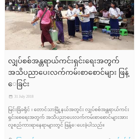
လျှပ်စစ်အန္တရာယ်ကင်းရှင်းရေးအတွက်
အသိပညာပေးလက်ကမ်းစာစောင်များ ဖြန့်​
ေခြင်း
31 July 2018
မြင်းခြံခရိုင် ၊ တောင်သာမြို့နယ်အတွင်း လျှပ်စစ်အန္တရာယ်ကင်း
ရှင်းစေရေးအတွက် အသိပညာပေးလက်ကမ်းစာစောင်များအား
လူစည်ကားရာနေရာများတွင် ဖြန့်​ေပေးခဲ့ပါသည်။