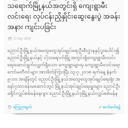
သရောက်မြို့နယ်အတွင်းရှိ ကျေးရွာမီး
လင်းရေး လုပ်ငန်းညှိနှိုင်းဆွေးနွေးပွဲ အခန်း
အနား ကျင်းပခြင်း
13 July 2018
ညောင်ဦးမြို့နယ်အထွေထွေအုပ်ချုပ်ရေးဦးစီးဌာနနှင့်ပူးပေါင်း၍
ညောင်ဦးမြို့နယ်နှင့် ငါ့သရောက်မြို့အတွင်းရှိကျေးရွာမီးလင်း
ရေးဆောင်ရွက်လျှက်ရှိသော ကျေးရွာများမှ ကျေးရွာမီးလင်းရေး
ကော်မတီဝင်များ အားဖိတ်ကြားပြီး ၁၃.၇.၂၀၁၈ ရက်နေ့ နံနက်
၉:၀၀ အချိန်တွင် ညောင်ဦးမြို့နယ်အထွေထွေအုပ်ချုပ်ရေးရုံး အ
နော်၇ထာခန်းမဆောင်တွင် မြို့နယ်အုပ်ချုပ်ရေးမှူးများ ညောင်ဦး
ခရိုင်လျှပ်စစ်မန်နေဂျာ၊ ညောင်ဦးမြို့နယ်ဒုမြို့နယ်လျှပ်စစ်မန်န
ကြေညာချက်
ဆက်ဖတ်ရန်