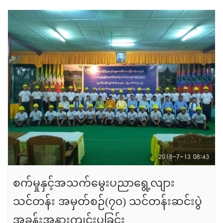
စက်မှုနှင့်အသက်မွေးပညာရွေ့လျား
သင်တန်း အမှတ်စဉ်(၇၀) သင်တန်းဆင်းပွဲ
အခန်းအနားကျင်းပခြင်း