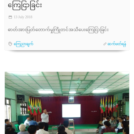
ကြေငြာခြင်း
13 July 2018
ဓာတ်အားပြတ်တောက်မှုကြိုတင်အသိပေးကြေငြာခြင်း
ကြေညာချက်
ဆက်ဖတ်ရန်