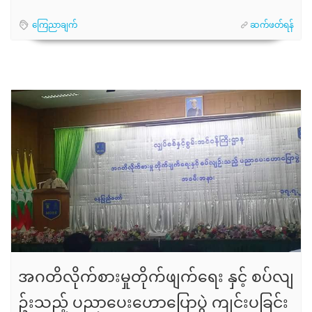
ကြေညာချက်
ဆက်ဖတ်ရန်
အဂတိလိုက်စားမှုတိုက်ဖျက်ရေး နှင့် စပ်လျ
ဥ်းသည့် ပညာပေးဟောပြောပွဲ ကျင်းပခြင်း