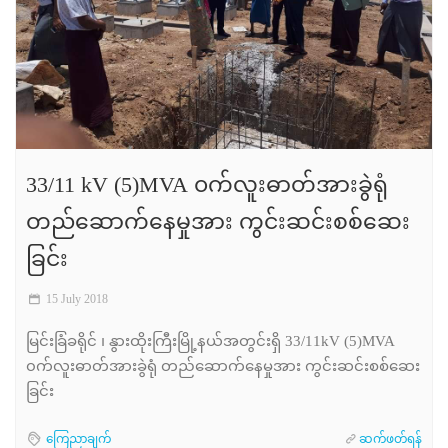
33/11 kV (5)MVA ၀က်လူးဓာတ်အားခွဲရုံ
တည်ဆောက်နေမှုအား ကွင်းဆင်းစစ်ဆေး
ခြင်း
15 July 2018
မြင်းခြံခရိုင် ၊ နွားထိုးကြီးမြို့နယ်အတွင်းရှိ 33/11kV (5)MVA
၀က်လူးဓာတ်အားခွဲရုံ တည်ဆောက်နေမှုအား ကွင်းဆင်းစစ်ဆေး
ခြင်း
ကြေညာချက်
ဆက်ဖတ်ရန်