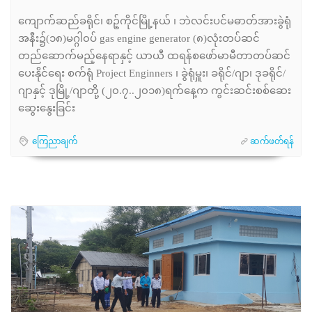
ကျောက်ဆည်ခရိုင်၊ စဉ့်ကိုင်မြို့နယ် ၊ ဘဲလင်းပင်မဓာတ်အားခွဲရုံ
အနီး၌(၁၈)မဂ္ဂါ၀ပ် gas engine generator (၈)လုံးတပ်ဆင်
တည်ဆောက်မည့်နေရာနှင့် ယာယီ ထရန်စဖော်မာမီတာတပ်ဆင်
ပေးနိုင်ရေး စက်ရုံ Project Enginners ၊ ခွဲရုံမှူး၊ ခရိုင်/ဂျာ၊ ဒုခရိုင်/
ဂျာနှင့် ဒုမြို့/ဂျာတို့ (၂၀.၇..၂၀၁၈)ရက်နေ့က ကွင်းဆင်းစစ်ဆေး
ဆွေးနွေးခြင်း
ကြေညာချက်
ဆက်ဖတ်ရန်