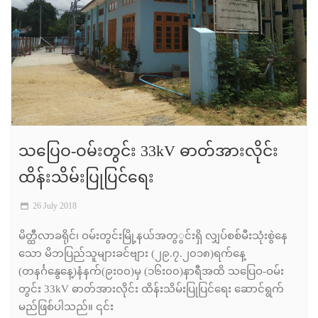
သပြေဝ-ဝမ်းတွင်း 33kV ဓာတ်အားလိုင်း
ထိန်းသိမ်းပြုပြင်ရေး
26 July 2018
မိတ္ထီလာခရိုင်၊ ဝမ်းတွင်းမြို့နယ်အတွွင်းရှိ လျှပ်စစ်မီးသုံးစွဲနေ
သော မိဘပြည်သူများခင်ဗျား (၂၉.၇.၂၀၁၈)ရက်နေ့
(တနင်္ဂနွေနေ့)နံနက်(၉း၀၀)မှ (၁၆း၀၀)နာရီအထိ သပြေဝ-ဝမ်း
တွင်း 33kV ဓာတ်အားလိုင်း ထိန်းသိမ်းပြုပြင်ရေး ဆောင်ရွက်
မည်ဖြစ်ပါသည်။ ၎င်း