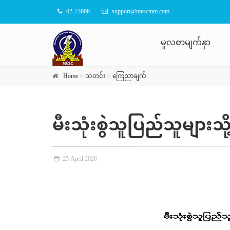
02-73666
support@mescmm.com
မူလစာမျက်နှာ
Home
သတင်း
ကြေညာချက်
မီးသုံးစွဲသူပြည်သူများ
25 April 2026