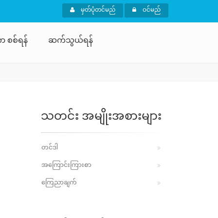
မှတ်ပုံတင်မည်
ဝင်မည်
ာ စစ်ရန်
ဆက်သွယ်ရန်
သတင်း အမျိုးအစားများ
တင်ဒါ
အကြောင်းကြားစာ
ကြေညာချက်